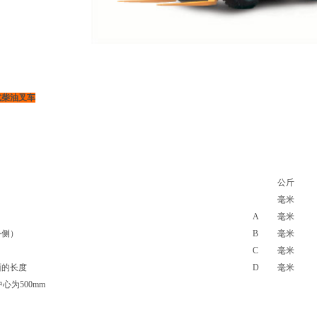
式柴油叉车
公斤
毫米
A
毫米
外侧）
B
毫米
C
毫米
面的长度
D
毫米
中心为500mm