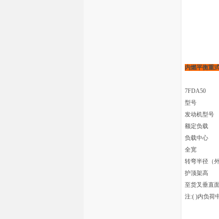
内燃平衡重
7FDA50
型号
发动机型号
额定负载
负载中心
全宽
转弯半径（
护顶架高
至货叉垂直
注:( )内负荷